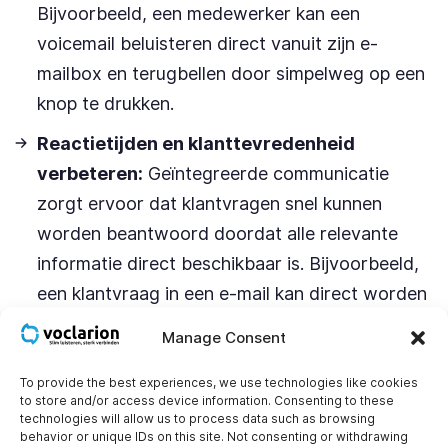
Bijvoorbeeld, een medewerker kan een
voicemail beluisteren direct vanuit zijn e-
mailbox en terugbellen door simpelweg op een
knop te drukken.
Reactietijden en klanttevredenheid
verbeteren:
Geïntegreerde communicatie
zorgt ervoor dat klantvragen snel kunnen
worden beantwoord doordat alle relevante
informatie direct beschikbaar is. Bijvoorbeeld,
een klantvraag in een e-mail kan direct worden
opgevolgd met een telefoongesprek zonder de
Manage Consent
e-mailapp te verlaten.
To provide the best experiences, we use technologies like cookies
Communicatiebeheer vereenvoudigen:
Een
to store and/or access device information. Consenting to these
technologies will allow us to process data such as browsing
gecentraliseerd platform vermindert de
behavior or unique IDs on this site. Not consenting or withdrawing