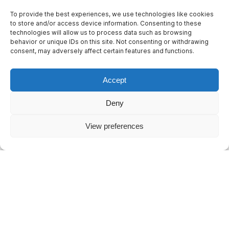
een zorgverlener. Dit zorgt ervoor dat hulp snel
To provide the best experiences, we use technologies like cookies
onderweg is.
to store and/or access device information. Consenting to these
technologies will allow us to process data such as browsing
Bovendien zijn de units voorzien van spraakherkenning,
behavior or unique IDs on this site. Not consenting or withdrawing
een grote knop en accessoires als een polsbandje of
consent, may adversely affect certain features and functions.
trekkoord, waardoor ouderen, die misschien niet in
staat zijn om een telefoon te gebruiken, toch hulp
Accept
kunnen vragen. De Voclarion alarmeringsunit heeft geen
Deny
internetverbinding nodig dankzij een slimme simkaart.
En de instellingen kunnen op afstand worden
View preferences
ingeregeld.
De Voclarion alarmeringsunit is een slimme betaalbare
oplossing voor het bieden van veiligheid & welzijn van
onze ouderen in een overbelast zorgsysteem.
Kom meer te weten over onze alarmeringsunit op onze