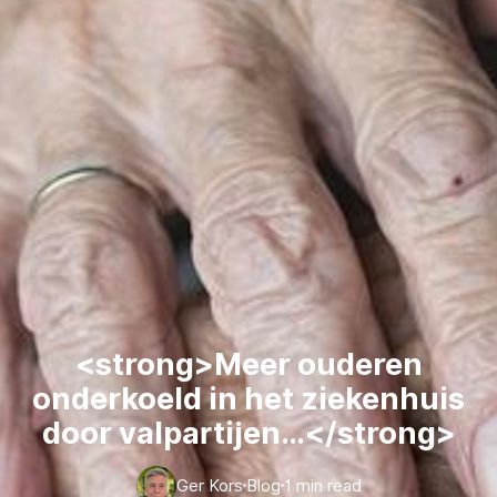
<strong>Meer ouderen
onderkoeld in het ziekenhuis
door valpartijen…</strong>
Ger Kors
Blog
1 min read