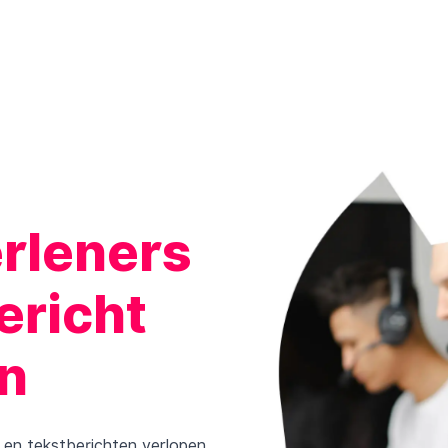
erleners
ericht
n
k en tekstberichten verlopen