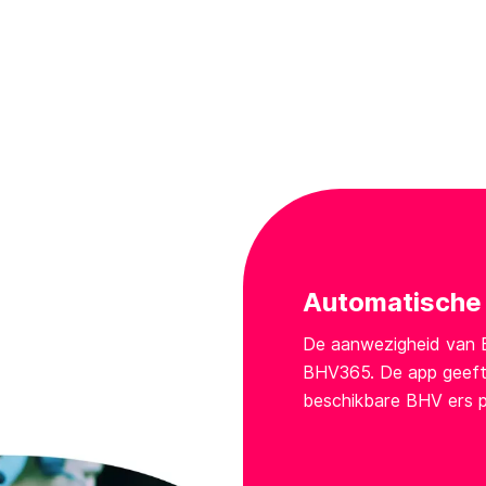
Automatische 
De aanwezigheid van B
BHV365. De app geeft
beschikbare BHV ers p