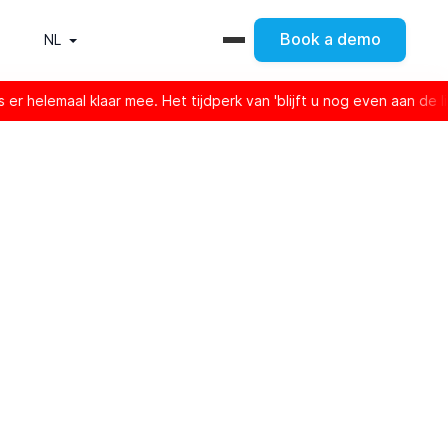
Book a demo
NL
ee. Het tijdperk van 'blijft u nog even aan de lijn' is voorbij.