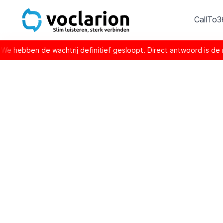
CallTo
trij definitief gesloopt. Direct antwoord is de nieuwe norm.