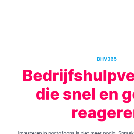
BHV365
Bedrijfshulpv
die snel en g
reagere
Investeren in portofoons is niet meer nodig. Spraa