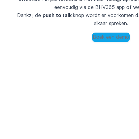
eenvoudig via de BHV365 app of web
Dankzij de
push to talk
knop wordt er voorkomen da
elkaar spreken.
Boek een demo