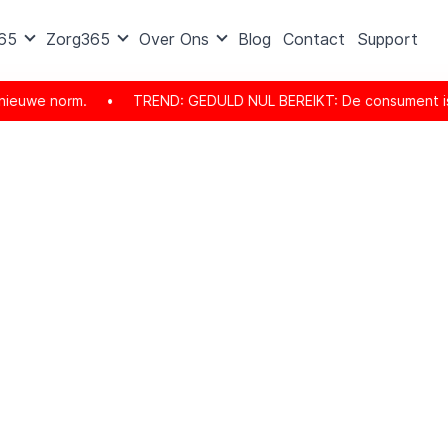
365
Zorg365
Over Ons
Blog
Contact
Support
•
TREND: GEDULD NUL BEREIKT: De consument is er helemaal klaar m