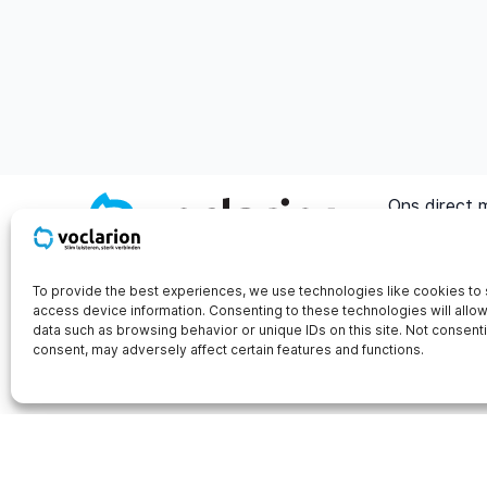
Ons direct 
sales@voclar
Address
To provide the best experiences, we use technologies like cookies to 
access device information. Consenting to these technologies will allo
Voclarion N
data such as browsing behavior or unique IDs on this site. Not consent
Joop Geesi
consent, may adversely affect certain features and functions.
Route besch