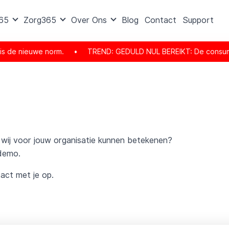
365
Zorg365
Over Ons
Blog
Contact
Support
de nieuwe norm.
•
TREND: GEDULD NUL BEREIKT: De consument is e
wij voor jouw organisatie kunnen betekenen?
 demo.
act met je op.