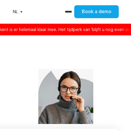
Book a demo
NL
r helemaal klaar mee. Het tijdperk van 'blijft u nog even aan de li