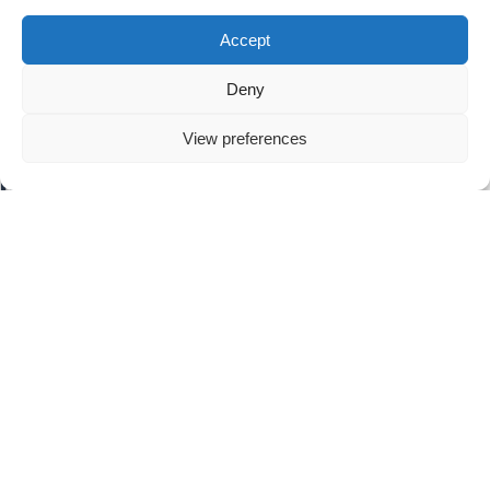
Accept
Deny
View preferences
Noodoproepen zoals ze gedaan
moeten worden
Een noodgeval laat zich niet voorspellen, maar je kunt je er
wel op voorbereiden. Dankzij onze standaard
Emergency365 functionaliteit kun je instellen wie op welke
wijze bereikt moeten worden in geval van een calamiteit.