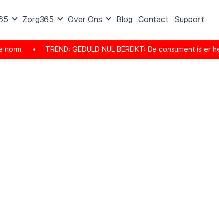
365
Zorg365
Over Ons
Blog
Contact
Support
m.
•
TREND: GEDULD NUL BEREIKT: De consument is er helemaal kla