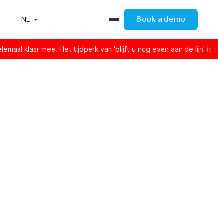
Book a demo
NL
ar mee. Het tijdperk van 'blijft u nog even aan de lijn' is voorbij