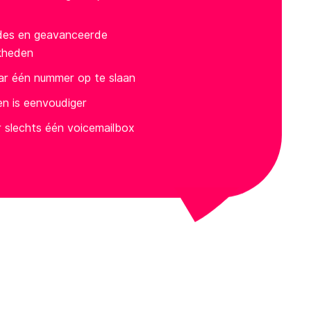
des en geavanceerde
kheden
r één nummer op te slaan
en is eenvoudiger
 slechts één voicemailbox