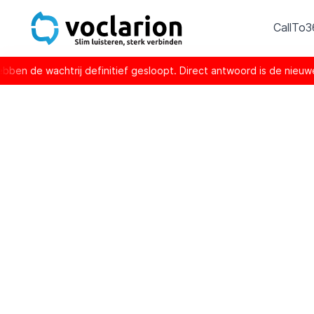
CallTo
achtrij definitief gesloopt. Direct antwoord is de nieuwe nor