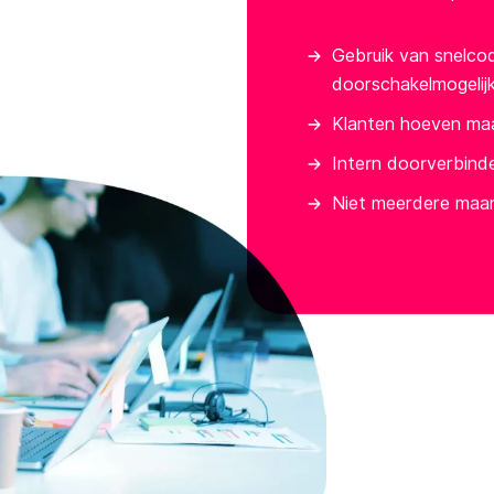
Gebruik van snelco
doorschakelmogelij
Klanten hoeven maa
Intern doorverbind
Niet meerdere maar