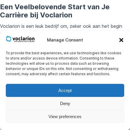
Een Veelbelovende Start van Je
Carrière bij Voclarion
Voclarion is een leuk bedrijf om, zeker ook aan het begin
van je carrière, bij te werken. Je krijgt alle ruimte voor
Manage Consent
ontwikkeling en je wordt ondersteund door training
programma’s en begeleiding door je collega’s. Bij Voclarion
To provide the best experiences, we use technologies like cookies
ben je geen nummer; zoals gezegd, je kunt het verschil
to store and/or access device information. Consenting to these
maken!
technologies will allow us to process data such as browsing
behavior or unique IDs on this site. Not consenting or withdrawing
consent, may adversely affect certain features and functions.
Wat We Zoeken in Onze Nieuwe
Accept
Teamspeler
:
Deny
Je werkt zelfstandig en in een team verband en hebt
View preferences
een hands-on mentaliteit.
Behalve met je collega’s en klanten heb je ook contacten