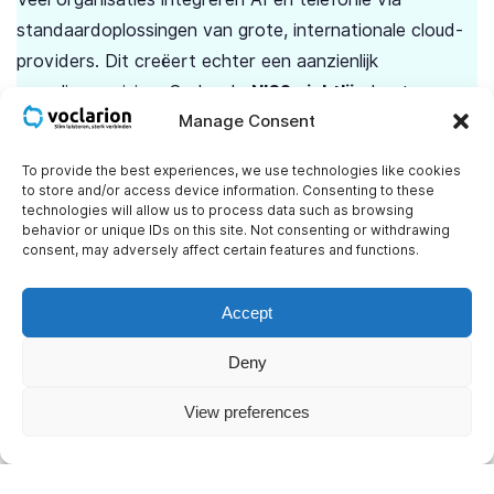
standaardoplossingen van grote, internationale cloud-
providers. Dit creëert echter een aanzienlijk
compliance-risico. Onder de
NIS2-richtlijn
bent u
Manage Consent
namelijk mede-verantwoordelijk voor de veiligheid van
uw
supply chain
. Als uw telecomprovider of AI-
To provide the best experiences, we use technologies like cookies
verwerker een datalek heeft, of data onversleuteld
to store and/or access device information. Consenting to these
technologies will allow us to process data such as browsing
buiten de EU opslaat, bent ú als organisatie
behavior or unique IDs on this site. Not consenting or withdrawing
aansprakelijk.
consent, may adversely affect certain features and functions.
Daarnaast vereist de
AI Act
absolute transparantie
Accept
over hoe data wordt gebruikt. Het is onaanvaardbaar
Deny
als klantgesprekken met privacygevoelige informatie
ongemerkt worden gebruikt als ’trainingsdata’ voor
View preferences
externe, commerciële taalmodellen.