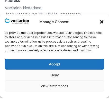
Address
Voclarion Nederland
Joop Geesinkweg 125 1114AB Amsterdam
Manage Consent
Route beschrijving
To provide the best experiences, we use technologies like cookies
to store and/or access device information. Consenting to these
Contact
technologies will allow us to process data such as browsing
+31 (0)85 – 1 119 119
behavior or unique IDs on this site. Not consenting or withdrawing
consent, may adversely affect certain features and functions.
Corporate details
KvK: 34.16.24.56
Accept
BTW: NL 8121.43.565.B01
Deny
IBAN: NL16INGB0653576129
View preferences
© 2026 Voclarion. All rights reserved.