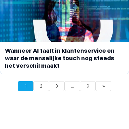
Wanneer AI faalt in klantenservice en
waar de menselijke touch nog steeds
het verschil maakt
1
2
3
…
9
»