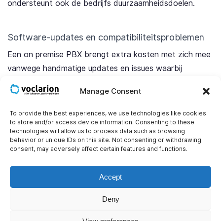
ondersteunt ook de bedrijfs duurzaamheidsdoelen.
Software-updates en compatibiliteitsproblemen
Een on premise PBX brengt extra kosten met zich mee
vanwege handmatige updates en issues waarbij
hardware en systeem aanpassingen technisch niet
Manage Consent
goed met elkaar overweg kunnen. Dit laatste komt
vooral voor bij het integreren van nieuwe hardware of
To provide the best experiences, we use technologies like cookies
to store and/or access device information. Consenting to these
wanneer fabrikanten de ondersteuning voor oudere
technologies will allow us to process data such as browsing
systemen stopzetten.
behavior or unique IDs on this site. Not consenting or withdrawing
consent, may adversely affect certain features and functions.
VoIP biedt het voordeel van naadloze, vaak
automatische software-updates, waardoor
Accept
compatibiliteit en toegang tot de nieuwste functies
Deny
zonder aanzienlijke extra kosten worden gegarandeerd.
Bovendien is VoIP makkelijker te testen in een