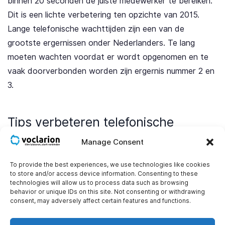
binnen 20 seconden de juiste medewerker te bereiken.
Dit is een lichte verbetering ten opzichte van 2015.
Lange telefonische wachttijden zijn een van de
grootste ergernissen onder Nederlanders. Te lang
moeten wachten voordat er wordt opgenomen en te
vaak doorverbonden worden zijn ergernis nummer 2 en
3.
Tips verbeteren telefonische
bereikbaarheid
Manage Consent
De gemeente voert taken uit die van direct belang zijn
To provide the best experiences, we use technologies like cookies
voor haar inwoners. Een goede telefonische
to store and/or access device information. Consenting to these
technologies will allow us to process data such as browsing
bereikbaarheid is hierbij onmisbaar. Verbeteringen
behavior or unique IDs on this site. Not consenting or withdrawing
kunnen vaak direct doorgevoerd worden in een
consent, may adversely affect certain features and functions.
moderne telefooncentrale. De volgende zaken zijn