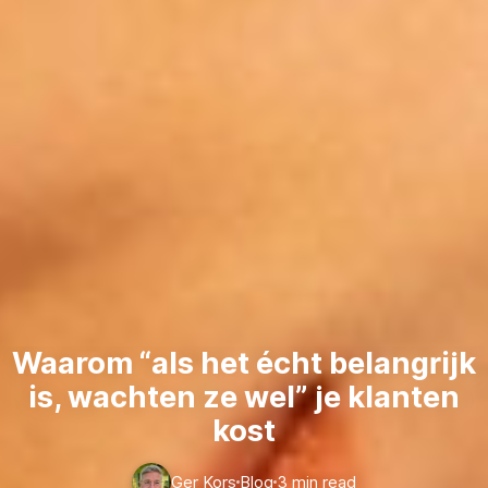
Waarom “als het écht belangrijk
is, wachten ze wel” je klanten
kost
Ger Kors
Blog
3 min read