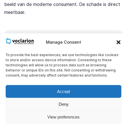
beeld van de moderne consument. De schade is direct
meetbaar.
Manage Consent
To provide the best experiences, we use technologies like cookies
Je wachttijd voelt veel langer aan dan
to store and/or access device information. Consenting to these
hij is
technologies will allow us to process data such as browsing
behavior or unique IDs on this site. Not consenting or withdrawing
Je dashboard kan trots melden dat de
consent, may adversely affect certain features and functions.
gemiddelde wachttijd slechts 3 minuten is.
Onderzoek van Harvard Business Review (“The
Accept
Psychology of Waiting Lines”) toont echter aan
Deny
dat klanten hun daadwerkelijke wachttijd met
maar liefst 36% overschatten. De onzekerheid
View preferences
en stress van het wachten zorgen ervoor dat