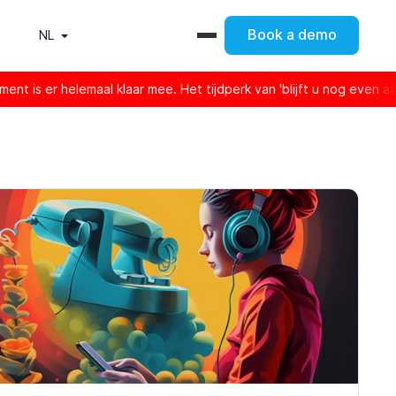
Book a demo
NL
 helemaal klaar mee. Het tijdperk van 'blijft u nog even aan de lij