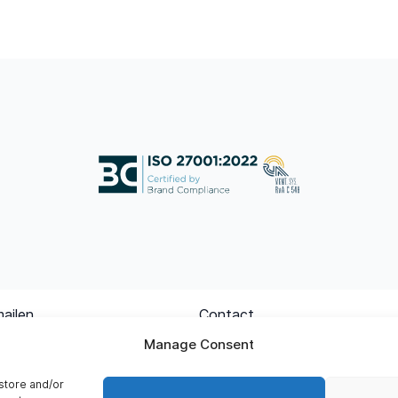
mailen
Contact
ion.nl
+31 (0)85 – 1 119 119
Manage Consent
Corporate details
store and/or