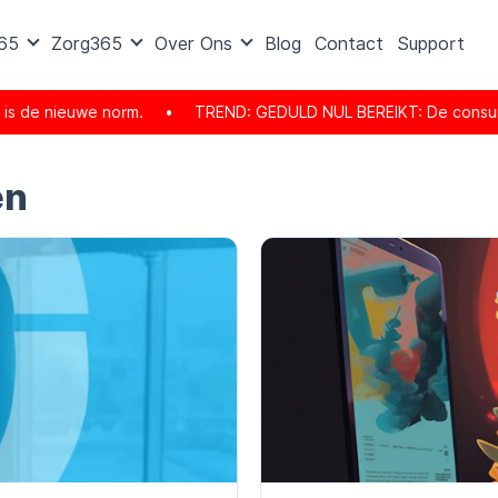
365
Zorg365
Over Ons
Blog
Contact
Support
e nieuwe norm.
•
TREND: GEDULD NUL BEREIKT: De consument is er
en