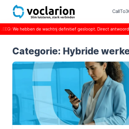
CallTo
 hebben de wachtrij definitief gesloopt. Direct antwoord is d
Categorie:
Hybride werk