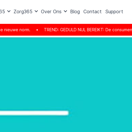
365
Zorg365
Over Ons
Blog
Contact
Support
•
TREND: GEDULD NUL BEREIKT: De consument is er helemaal klaar
heden van VoIP
VoIP Service en beheer
Flexibiliteit van de aanb