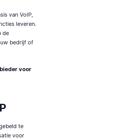
sis van VoIP,
cties leveren.
p de
uw bedrijf of
nbieder voor
IP
 gebeld te
satie voor