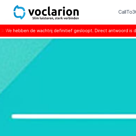
CallTo
htrij definitief gesloopt. Direct antwoord is de nieuwe norm.
Technische mogelijk
Hoe kies ik een nieuwe VoIP provider?