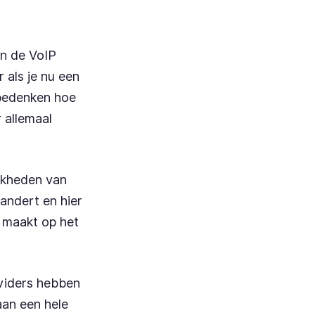
an de VoIP
 als je nu een
 bedenken hoe
 allemaal
ijkheden van
andert en hier
g maakt op het
oviders hebben
aan een hele