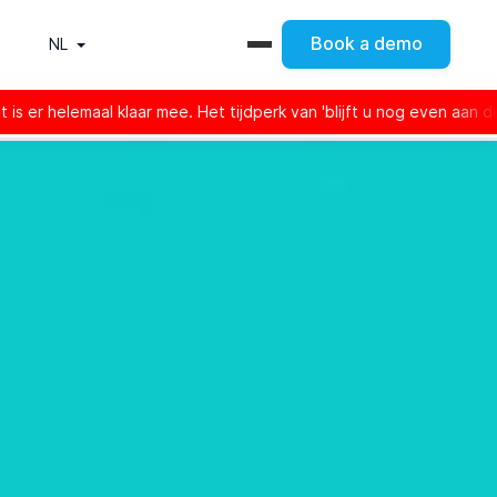
Book a demo
NL
 mee. Het tijdperk van 'blijft u nog even aan de lijn' is voorbij.
ieder
Capaciteit en gesprekskwaliteit
Prijs