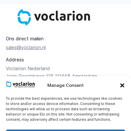
Ons direct mailen
sales@voclarion.nl
Address
Voclarion Nederland
Joop Geesinkweg 125 1114AB Amsterdam
Manage Consent
Route beschrijving
To provide the best experiences, we use technologies like cookies
to store and/or access device information. Consenting to these
Contact
technologies will allow us to process data such as browsing
+31 (0)85 – 1 119 119
behavior or unique IDs on this site. Not consenting or withdrawing
consent, may adversely affect certain features and functions.
Corporate details