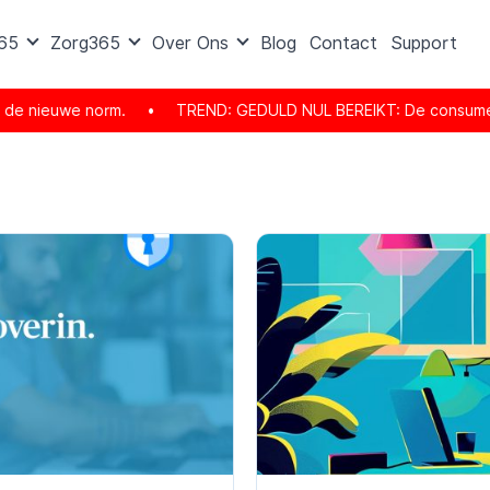
365
Zorg365
Over Ons
Blog
Contact
Support
rm.
•
TREND: GEDULD NUL BEREIKT: De consument is er helemaal kl