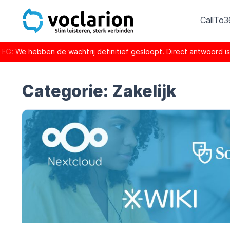
CallTo
wachtrij definitief gesloopt. Direct antwoord is de nieuwe no
Categorie:
Zakelijk