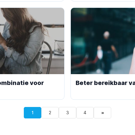
ombinatie voor
Beter bereikbaar v
1
2
3
4
»