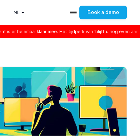
Book a demo
NL
aar mee. Het tijdperk van 'blijft u nog even aan de lijn' is voorbi