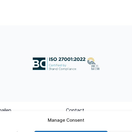
mailen
Contact
ion.nl
+31 (0)85 – 1 119 119
Manage Consent
Corporate details