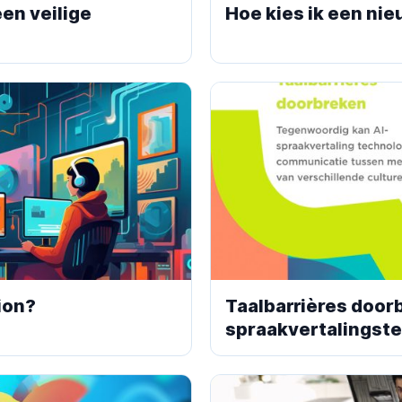
en veilige
Hoe kies ik een ni
ion?
Taalbarrières doorb
spraakvertalingst