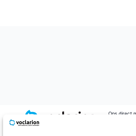
Ons direct 
sales@voclar
Address