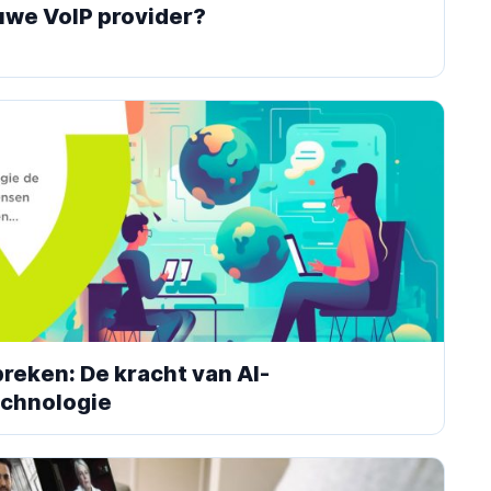
euwe VoIP provider?
reken: De kracht van AI-
echnologie