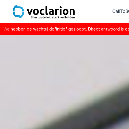
CallTo
definitief gesloopt. Direct antwoord is de nieuwe norm.
•