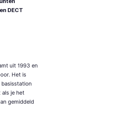
 punten
een DECT
amt uit 1993 en
oor. Het is
 basisstation
 als je het
 van gemiddeld