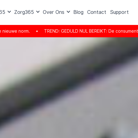
365
Zorg365
Over Ons
Blog
Contact
Support
TREND: GEDULD NUL BEREIKT: De consument is er helemaal klaar mee. H