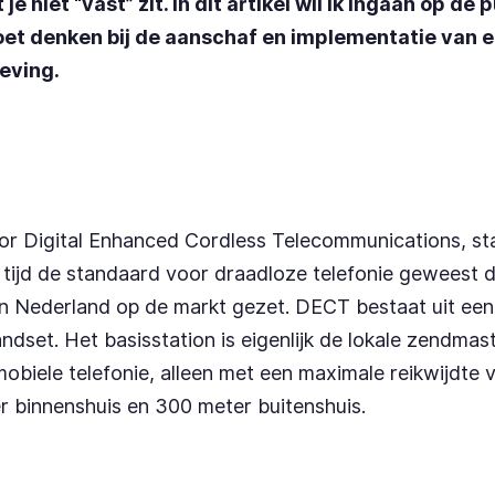
e niet “vast” zit. In dit artikel wil ik ingaan op de
et denken bij de aanschaf en implementatie van 
eving.
r Digital Enhanced Cordless Telecommunications, st
 tijd de standaard voor draadloze telefonie geweest d
n Nederland op de markt gezet. DECT bestaat uit een
ndset. Het basisstation is eigenlijk de lokale zendmast
mobiele telefonie, alleen met een maximale reikwijdte
r binnenshuis en 300 meter buitenshuis.