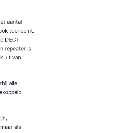
et aantal
 ook toeneemt.
 de DECT
n repeater is
k uit van 1
ij alle
gekoppeld
jn,
 maar als